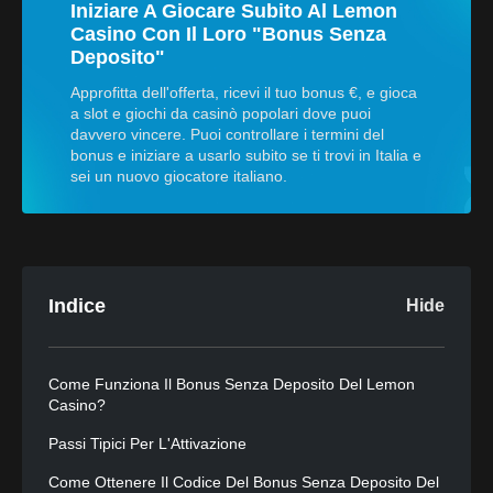
Iniziare A Giocare Subito Al Lemon
Casino Con Il Loro "Bonus Senza
Deposito"
Approfitta dell'offerta, ricevi il tuo bonus €, e gioca
a slot e giochi da casinò popolari dove puoi
davvero vincere. Puoi controllare i termini del
bonus e iniziare a usarlo subito se ti trovi in Italia e
sei un nuovo giocatore italiano.
Indice
Hide
Come Funziona Il Bonus Senza Deposito Del Lemon
Casino?
Passi Tipici Per L'Attivazione
Come Ottenere Il Codice Del Bonus Senza Deposito Del