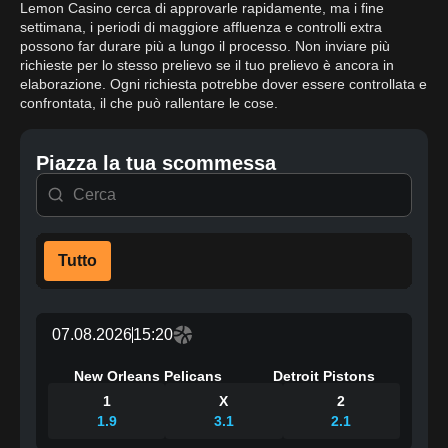
Lemon Casino cerca di approvarle rapidamente, ma i fine
settimana, i periodi di maggiore affluenza e controlli extra
possono far durare più a lungo il processo. Non inviare più
richieste per lo stesso prelievo se il tuo prelievo è ancora in
elaborazione. Ogni richiesta potrebbe dover essere controllata e
confrontata, il che può rallentare le cose.
Piazza la tua scommessa
Tutto
07.08.2026
15:20
New Orleans Pelicans
Detroit Pistons
1
X
2
1.9
3.1
2.1