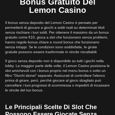
Bonus Gratuito Del
Lemon Casino
Il bonus senza deposito del Lemon Casino è pensato per
permetterti di giocare a giochi a soldi reali su determinati titoli
senza rischiare i tuoi soldi. Per ottenere il massimo da un bonus
gratuito come €10, gioca a slot che funzionano senza problemi,
hanno regole bonus chiare e round bonus che funzionano
senza intoppi. Se le condizioni sono soddisfatte, le girate
gratuite possono essere trasformate in vincite riscattabili.
Il gioco senza deposito non è disponibile su tutti i giochi nella
lobby. La maggior parte delle volte, il Lemon Casino posiziona le
slot amichevoli con i bonus proprio nel menu bonus o sotto un
filtro "Giochi idonei" separato. Assicurati di controllare l'elenco
prima di girare, però, perché giocare al gioco sbagliato può
cancellare i tuoi progressi di scommessa o impedirti di incassare
le vincite del tuo bonus.
Le Principali Scelte Di Slot Che
Possono Essere Giocate Senza