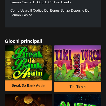
Lemon Casino Di Oggi E Chi Può Usarlo
Come Usare Il Codice Del Bonus Senza Deposito Del
Lemon Casino
Passi Per Registrarsi Rapidamente Al Lemon Casino E
Ricevere Il Bonus
Termini E Condizioni Per Il Bonus Senza Deposito-
Giochi principali
Requisiti Di Scomessa, Limiti Di Gioco E Incasso
Massimo
Regole Chiave Per Le Scommesse
Contributo Dei Giochi
Le Migliori Slot E Giochi Che Puoi Giocare Con Il Bonus
Gratuito Del Lemon Casino
Le Principali Scelte Di Slot Che Possono Essere Giocate
Break Da Bank Again
Tiki Torch
Senza Effettuare Un Deposito
Metodi Di Deposito Al Lemon Casino: Carte, Portafogli
Elettronici, Criptovalute E Altro!