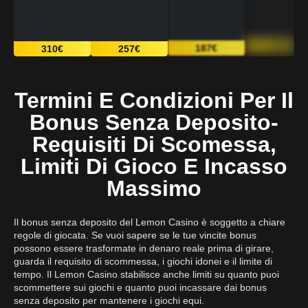
310€
257€
187€
237€
Termini E Condizioni Per Il
Bonus Senza Deposito-
Requisiti Di Scomessa,
Limiti Di Gioco E Incasso
Massimo
Il bonus senza deposito del Lemon Casino è soggetto a chiare
regole di giocata. Se vuoi sapere se le tue vincite bonus
possono essere trasformate in denaro reale prima di girare,
guarda il requisito di scommessa, i giochi idonei e il limite di
tempo. Il Lemon Casino stabilisce anche limiti su quanto puoi
scommettere sui giochi e quanto puoi incassare dai bonus
senza deposito per mantenere i giochi equi.