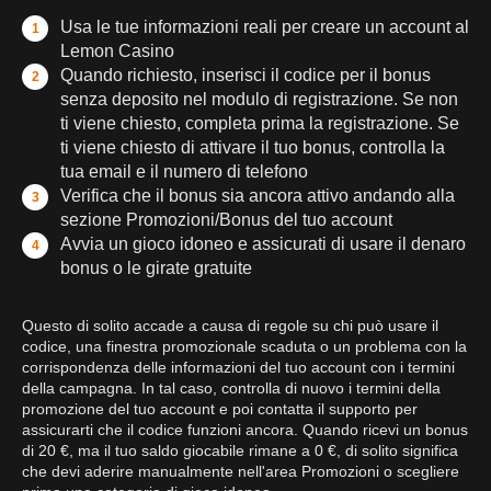
Usa le tue informazioni reali per creare un account al
Lemon Casino
Quando richiesto, inserisci il codice per il bonus
senza deposito nel modulo di registrazione. Se non
ti viene chiesto, completa prima la registrazione. Se
ti viene chiesto di attivare il tuo bonus, controlla la
tua email e il numero di telefono
Verifica che il bonus sia ancora attivo andando alla
sezione Promozioni/Bonus del tuo account
Avvia un gioco idoneo e assicurati di usare il denaro
bonus o le girate gratuite
Questo di solito accade a causa di regole su chi può usare il
codice, una finestra promozionale scaduta o un problema con la
corrispondenza delle informazioni del tuo account con i termini
della campagna. In tal caso, controlla di nuovo i termini della
promozione del tuo account e poi contatta il supporto per
assicurarti che il codice funzioni ancora. Quando ricevi un bonus
di 20 €, ma il tuo saldo giocabile rimane a 0 €, di solito significa
che devi aderire manualmente nell'area Promozioni o scegliere