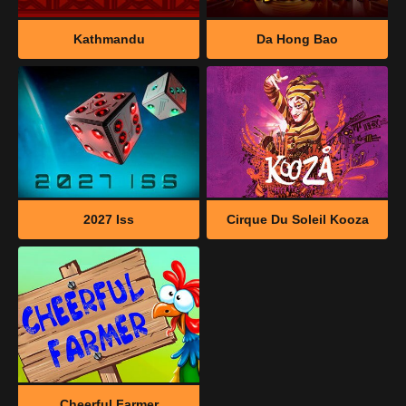
Kathmandu
Da Hong Bao
2027 Iss
Cirque Du Soleil Kooza
Cheerful Farmer