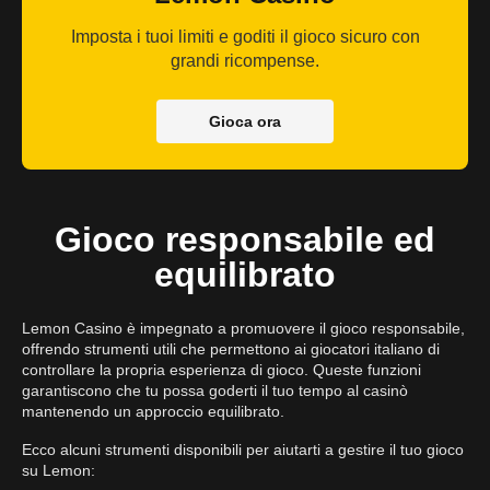
Imposta i tuoi limiti e goditi il gioco sicuro con
grandi ricompense.
Gioca ora
Gioco responsabile ed
equilibrato
Lemon Casino è impegnato a promuovere il gioco responsabile,
offrendo strumenti utili che permettono ai giocatori italiano di
controllare la propria esperienza di gioco. Queste funzioni
garantiscono che tu possa goderti il tuo tempo al casinò
mantenendo un approccio equilibrato.
Ecco alcuni strumenti disponibili per aiutarti a gestire il tuo gioco
su Lemon: