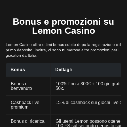
Bonus e promozioni su
Lemon Casino
Lemon Casino offre ottimi bonus subito dopo la registrazione e il
primo deposito. Inoltre, ci sono numerose altre promozioni per i
giocatori da Italia.
Bonus
Dettagli
Bonus di
100% fino a 300€ + 100 giri gratuiti
benvenuto
50x.
Cashback live
15% di cashback sui giochi live do
premium
Bonus di ricarica
Gli utenti Lemon possono ottenere 
100 FS sul secondo deposito superio