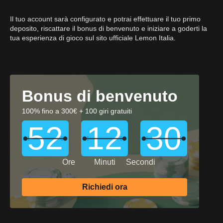
Il tuo account sarà configurato e potrai effettuare il tuo primo
deposito, riscattare il bonus di benvenuto e iniziare a goderti la
tua esperienza di gioco sul sito ufficiale Lemon Italia.
Bonus di benvenuto
100% fino a 300€ + 100 giri gratuiti
52
12
29
Ore
Minuti
Secondi
Richiedi ora