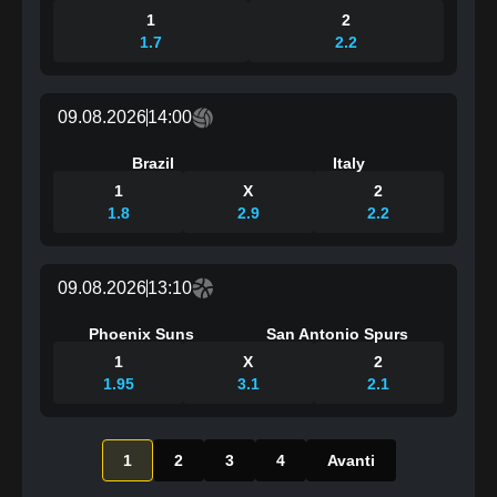
1
2
1.7
2.2
09.08.2026
14:00
Brazil
Italy
1
X
2
1.8
2.9
2.2
09.08.2026
13:10
Phoenix Suns
San Antonio Spurs
1
X
2
1.95
3.1
2.1
1
2
3
4
Avanti