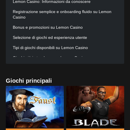
Lemon Casino: Informazioni da conoscere
Registrazione semplice e onboarding fluido su Lemon
Casino
Bonus e promozioni su Lemon Casino
Selezione di giochi ed esperienza utente
Tipi di giochi disponibili su Lemon Casino
Giochi più in tendenza su Lemon Casino
Navigazione nella lobby dei giochi
Godersi Lemon Casino sul tuo dispositivo mobile
Giochi principali
Effettuare depositi e prelievi su Lemon Casino
Metodi di pagamento più diffusi su Lemon Casino
Tempi di elaborazione e limiti dei prelievi su Lemon
Casino
Assistenza clienti e live chat su Lemon Casino