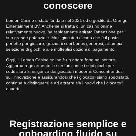
conoscere
Lemon Casino è stato fondato nel 2021 ed è gestito da Orange
Entertainment BV. Anche se si tratta di un casinò online
relativamente nuovo, ha rapidamente attirato l’attenzione per il
suo grande potenziale. Molti giocatori dicono che è il posto
perfetto per giocare, grazie ai suoi bonus generosi, all’ampia
selezione di giochi e alle molteplici opzioni di pagamento.
Oggi, il Lemon Casino online è un attore forte nel settore.
Aggiorna regolarmente le sue funzioni e i suoi giochi per
soddisfare le esigenze dei giocatori moderni. Concentrandosi
sull’innovazione e assicurandosi che i giocatori siano soddisfatti,
continua a distinguersi e ad attrarre sia i nuovi che i giocatori
esperti.
Registrazione semplice e
onboarding fluido su