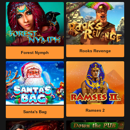
Rooks Revenge
Forest Nymph
Ramses 2
All For One