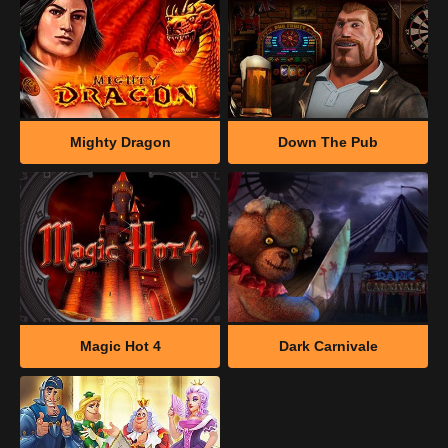
Mighty Dragon
Down The Pub
Magic Hot 4
Dark Carnivale