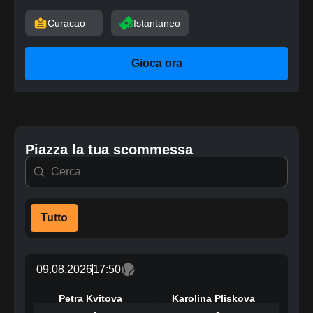
Curacao
Istantaneo
Gioca ora
Piazza la tua scommessa
Tutto
09.08.2026
17:50
Petra Kvitova
Karolina Pliskova