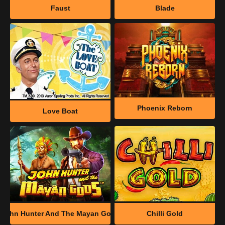
Gioco responsabile ed equilibrato
Faust
Blade
Phoenix Reborn
Love Boat
John Hunter And The Mayan Gods
Chilli Gold