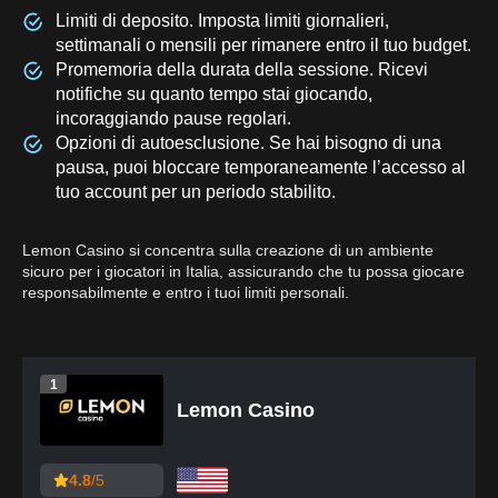
Limiti di deposito. Imposta limiti giornalieri,
settimanali o mensili per rimanere entro il tuo budget.
Promemoria della durata della sessione. Ricevi
notifiche su quanto tempo stai giocando,
incoraggiando pause regolari.
Opzioni di autoesclusione. Se hai bisogno di una
pausa, puoi bloccare temporaneamente l’accesso al
tuo account per un periodo stabilito.
Lemon Casino si concentra sulla creazione di un ambiente
sicuro per i giocatori in Italia, assicurando che tu possa giocare
responsabilmente e entro i tuoi limiti personali.
1
Lemon Casino
4.8
/5