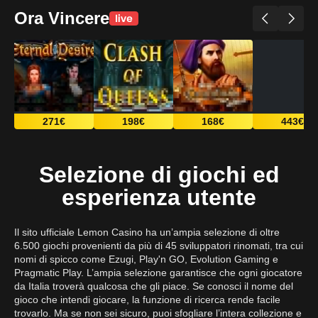
Ora Vincere
271€
198€
168€
443€
Selezione di giochi ed
esperienza utente
Il sito ufficiale Lemon Casino ha un’ampia selezione di oltre
6.500 giochi provenienti da più di 45 sviluppatori rinomati, tra cui
nomi di spicco come Ezugi, Play'n GO, Evolution Gaming e
Pragmatic Play. L’ampia selezione garantisce che ogni giocatore
da Italia troverà qualcosa che gli piace. Se conosci il nome del
gioco che intendi giocare, la funzione di ricerca rende facile
trovarlo. Ma se non sei sicuro, puoi sfogliare l’intera collezione e